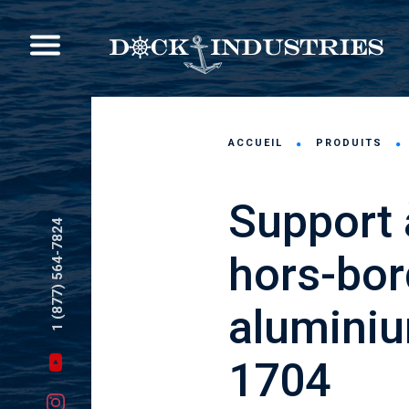
ACCUEIL
PRODUITS
Support 
1 (877) 564-7824
hors-bor
aluminiu
1704