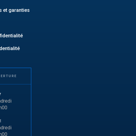
 et garanties
identialité
dentialité
VERTURE
Y
ndredi
6h00
E
ndredi
7h00