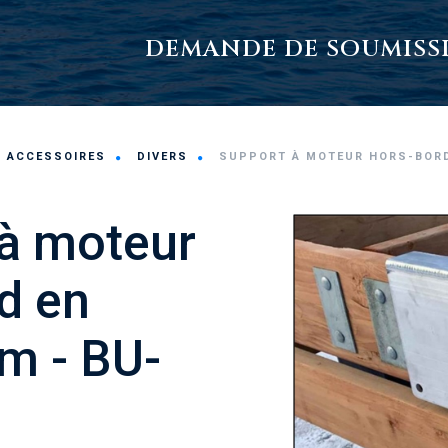
DEMANDE DE SOUMISS
ACCESSOIRES
DIVERS
SUPPORT À MOTEUR HORS-BORD
à moteur
d en
m - BU-