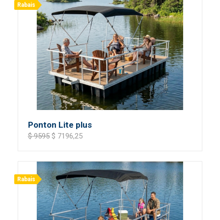
Rabais
Ponton Lite plus
$ 9595
$ 7196,25
Rabais