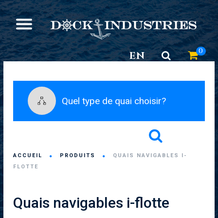
0
EN
Quel type de quai choisir?
ACCUEIL
PRODUITS
QUAIS NAVIGABLES I-
FLOTTE
Quais navigables i-flotte