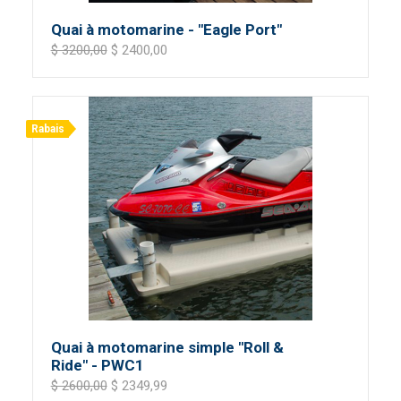
Quai à motomarine - "Eagle Port"
$ 3200,00
$ 2400,00
Rabais
Quai à motomarine simple "Roll &
Ride" - PWC1
$ 2600,00
$ 2349,99