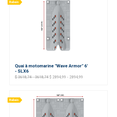
Rabais
Quai à motomarine "Wave Armor" 6'
- SLX6
$ 3618,74 - 3618,74
$ 2894,99 - 2894,99
Rabais