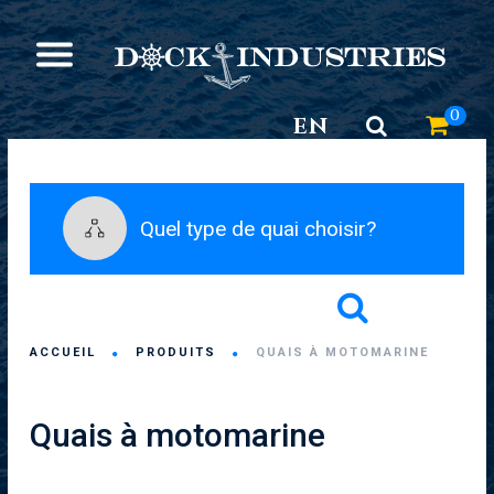
0
EN
Quel type de quai choisir?
ACCUEIL
PRODUITS
QUAIS À MOTOMARINE
Quais à motomarine